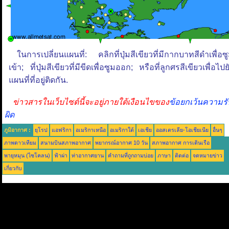
ในการเปลี่ยนแผนที่: คลิกที่ปุ่มสีเขียวที่มีกากบาทสีดำเพื่อซ
เข้า; ที่ปุ่มสีเขียวที่มีขีดเพื่อซูมออก; หรือที่ลูกศรสีเขียวเพื่อไปย
แผนที่ที่อยู่ติดกัน.
ข่าวสารในเว็บไซต์นี้จะอยู่ภายใต้เงือนไขของ
ข้อยกเว้นความรั
ผิด
ภูมิอากาศ :
ยุโรป
แอฟริกา
อเมริกาเหนือ
อเมริกาใต้
เอเชีย
ออสเตรเลีย-โอเชียเนีย
อื่นๆ
ภาพดาวเทียม
สนามบินสภาพอากาศ
พยากรณ์อากาศ 10 วัน
สภาพอากาศ การเดินเรือ
พายุหมุน (ไซโคลน)
ฟ้าผ่า
ท่าอากาศยาน
คำถามที่ถูกถามบ่อย
ภาษา
ติดต่อ
จดหมายข่าว
เกี่ยวกับ