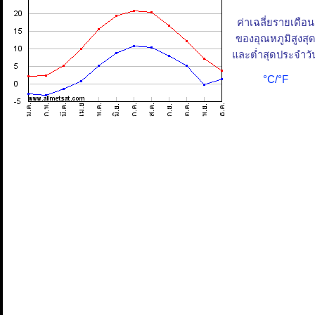
ค่าเฉลี่ยรายเดือน
ของอุณหภูมิสูงสุ
และต่ำสุดประจำวั
°C/°F