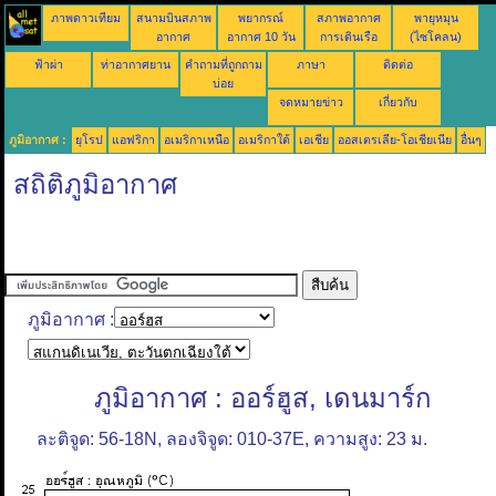
ภาพดาวเทียม
สนามบินสภาพ
พยากรณ์
สภาพอากาศ
พายุหมุน
อากาศ
อากาศ 10 วัน
การเดินเรือ
(ไซโคลน)
ฟ้าผ่า
ท่าอากาศยาน
คำถามที่ถูกถาม
ภาษา
ติดต่อ
บ่อย
จดหมายข่าว
เกี่ยวกับ
ภูมิอากาศ :
ยุโรป
แอฟริกา
อเมริกาเหนือ
อเมริกาใต้
เอเชีย
ออสเตรเลีย-โอเชียเนีย
อื่นๆ
สถิติภูมิอากาศ
ภูมิอากาศ :
ภูมิอากาศ : ออร์ฮูส, เดนมาร์ก
ละติจูด: 56-18N, ลองจิจูด: 010-37E, ความสูง: 23 ม.