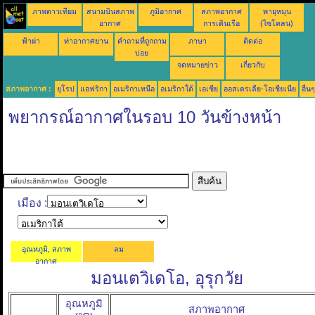
ภาพดาวเทียม
สนามบินสภาพ
ภูมิอากาศ
สภาพอากาศ
พายุหมุน
อากาศ
การเดินเรือ
(ไซโคลน)
ฟ้าผ่า
ท่าอากาศยาน
คำถามที่ถูกถาม
ภาษา
ติดต่อ
บ่อย
จดหมายข่าว
เกี่ยวกับ
สภาพอากาศ :
ยุโรป
แอฟริกา
อเมริกาเหนือ
อเมริกาใต้
เอเชีย
ออสเตรเลีย-โอเชียเนีย
อื่นๆ
พยากรณ์อากาศในรอบ 10 วันข้างหน้า
เมือง :
อุณหภูมิ, สภาพ
ลม
อากาศ
มอนเตวิเดโอ, อุรุกวัย
อุณหภูมิ
สภาพอากาศ