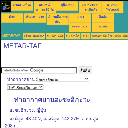
ภาพดาวเทียม
พยากรณ์
ภูมิอากาศ
สภาพอากาศ
พายุหมุน
อากาศ 10 วัน
การเดินเรือ
(ไซโคลน)
ฟ้าผ่า
ท่าอากาศยาน
คำถามที่ถูกถาม
ภาษา
ติดต่อ
บ่อย
จดหมายข่าว
เกี่ยวกับ
METAR-TAF:
ยุโรป
แอฟริกา
อเมริกาเหนือ
อเมริกาใต้
เอเชีย
ออสเตรเลีย-โอเชียเนีย
อื่น
METAR-TAF
ท่าอากาศยาน :
ท่าอากาศยานอะซะฮิกะวะ
อะซะฮิกะวะ, ญี่ปุ่น
ละติจูด: 43-40N, ลองจิจูด: 142-27E, ความสูง:
208 ม.