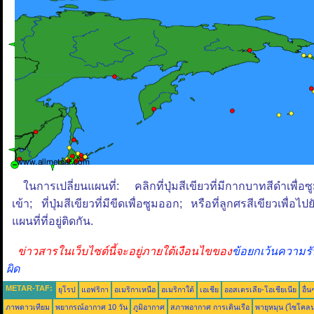
ในการเปลี่ยนแผนที่: คลิกที่ปุ่มสีเขียวที่มีกากบาทสีดำเพื่อซ
เข้า; ที่ปุ่มสีเขียวที่มีขีดเพื่อซูมออก; หรือที่ลูกศรสีเขียวเพื่อไปย
แผนที่ที่อยู่ติดกัน.
ข่าวสารในเว็บไซต์นี้จะอยู่ภายใต้เงือนไขของ
ข้อยกเว้นความรั
ผิด
METAR-TAF:
ยุโรป
แอฟริกา
อเมริกาเหนือ
อเมริกาใต้
เอเชีย
ออสเตรเลีย-โอเชียเนีย
อื่น
ภาพดาวเทียม
พยากรณ์อากาศ 10 วัน
ภูมิอากาศ
สภาพอากาศ การเดินเรือ
พายุหมุน (ไซโคล