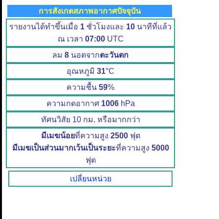
การสังเกตสภาพอากาศปัจจุบัน
รายงานได้ทำขึ้นเมื่อ
1
ชั่วโมงและ
10
นาทีที่แล้ว
ณ เวลา
07:00
UTC
ลม
8
นอตจาก
ตะวันตก
อุณหภูมิ
31
°C
ความชื้น
59
%
ความกดอากาศ
1006
hPa
ทัศนวิสัย 10 กม. หรือมากกว่า
มีเมฆน้อย
ที่ความสูง
2500
ฟุต
มีเมฆเป็นส่วนมากเว้นเป็นระยะ
ที่ความสูง
5000
ฟุต
เปลี่ยนหน่วย