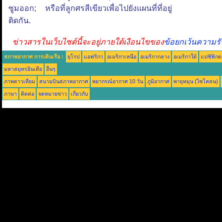
ซูมออก; หรือที่ลูกศรสีเขียวเพื่อไปยังแผนที่ที่อยู่
ติดกัน.
ข่าวสารในเว็บไซต์นี้จะอยู่ภายใต้เงือนไขของ
ข้อยกเว้นความรั
สภาพอากาศ การเดินเรือ :
ยุโรป
แอฟริกา
อเมริกาเหนือ
อเมริกากลาง
อเมริกาใต้
แปซิฟิกต
มหาสมุทรอินเดีย
อื่นๆ
ภาพดาวเทียม
สนามบินสภาพอากาศ
พยากรณ์อากาศ 10 วัน
ภูมิอากาศ
พายุหมุน (ไซโคลน)
ภาษา
ติดต่อ
จดหมายข่าว
เกี่ยวกับ