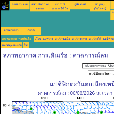
ภาพดาวเทียม
สนามบินสภาพ
พยากรณ์
ภูมิอากาศ
พายุหมุน
อากาศ
อากาศ 10 วัน
(ไซโคลน)
คำ
จดหมายข่าว
เกี่ยวกับ
สภาพอากาศ การเดินเรือ :
ยุโรป
แอฟริกา
อเมริกาเหนือ
อเมริกากลาง
อเมริกาใต้
แปซิฟิกต
มหาสมุทรอินเดีย
อื่นๆ
สภาพอากาศ การเดินเรือ : คาดการณ์ลม
แปซิฟิกตะวันตกเฉียงเหน
คาดการณ์ลม : 06/08/2026 ณ เวลา