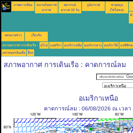
ภาพดาวเทียม
สนามบินสภาพ
พยากรณ์
ภูมิอากาศ
พายุหมุน
อากาศ
อากาศ 10 วัน
(ไซโคลน)
คำ
จดหมายข่าว
เกี่ยวกับ
สภาพอากาศ การเดินเรือ :
ยุโรป
แอฟริกา
อเมริกาเหนือ
อเมริกากลาง
อเมริกาใต้
แปซิฟิกต
มหาสมุทรอินเดีย
อื่นๆ
สภาพอากาศ การเดินเรือ : คาดการณ์ลม
อเมริกาเหนือ
คาดการณ์ลม : 06/08/2026 ณ เวลา