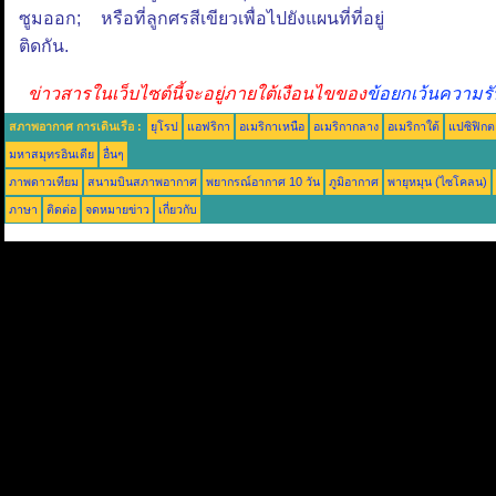
ซูมออก; หรือที่ลูกศรสีเขียวเพื่อไปยังแผนที่ที่อยู่
ติดกัน.
ข่าวสารในเว็บไซต์นี้จะอยู่ภายใต้เงือนไขของ
ข้อยกเว้นความรั
สภาพอากาศ การเดินเรือ :
ยุโรป
แอฟริกา
อเมริกาเหนือ
อเมริกากลาง
อเมริกาใต้
แปซิฟิกต
มหาสมุทรอินเดีย
อื่นๆ
ภาพดาวเทียม
สนามบินสภาพอากาศ
พยากรณ์อากาศ 10 วัน
ภูมิอากาศ
พายุหมุน (ไซโคลน)
ภาษา
ติดต่อ
จดหมายข่าว
เกี่ยวกับ