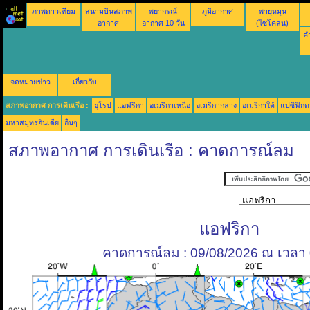
ภาพดาวเทียม
สนามบินสภาพ
พยากรณ์
ภูมิอากาศ
พายุหมุน
อากาศ
อากาศ 10 วัน
(ไซโคลน)
คำ
จดหมายข่าว
เกี่ยวกับ
สภาพอากาศ การเดินเรือ :
ยุโรป
แอฟริกา
อเมริกาเหนือ
อเมริกากลาง
อเมริกาใต้
แปซิฟิกต
มหาสมุทรอินเดีย
อื่นๆ
สภาพอากาศ การเดินเรือ : คาดการณ์ลม
แอฟริกา
คาดการณ์ลม : 09/08/2026 ณ เวลา