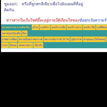
ซูมออก; หรือที่ลูกศรสีเขียวเพื่อไปยังแผนที่ที่อยู่
ติดกัน.
ข่าวสารในเว็บไซต์นี้จะอยู่ภายใต้เงือนไขของ
ข้อยกเว้นความรั
สภาพอากาศ การเดินเรือ :
ยุโรป
แอฟริกา
อเมริกาเหนือ
อเมริกากลาง
อเมริกาใต้
แปซิฟิกต
มหาสมุทรอินเดีย
อื่นๆ
ภาพดาวเทียม
สนามบินสภาพอากาศ
พยากรณ์อากาศ 10 วัน
ภูมิอากาศ
พายุหมุน (ไซโคลน)
ภาษา
ติดต่อ
จดหมายข่าว
เกี่ยวกับ