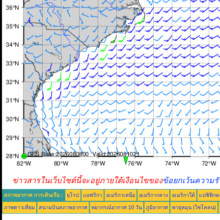
ข่าวสารในเว็บไซต์นี้จะอยู่ภายใต้เงือนไขของ
ข้อยกเว้นความรั
สภาพอากาศ การเดินเรือ :
ยุโรป
แอฟริกา
อเมริกาเหนือ
อเมริกากลาง
อเมริกาใต้
แปซิฟิกต
ภาพดาวเทียม
สนามบินสภาพอากาศ
พยากรณ์อากาศ 10 วัน
ภูมิอากาศ
พายุหมุน (ไซโคลน)