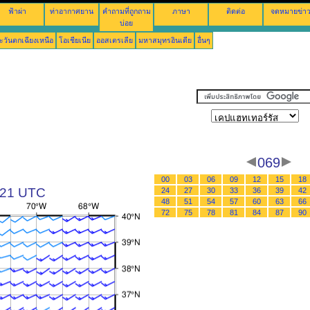
ฟ้าผ่า
ท่าอากาศยาน
คำถามที่ถูกถาม
ภาษา
ติดต่อ
จดหมายข่า
บ่อย
ะวันตกเฉียงเหนือ
โอเชียเนีย
ออสเตรเลีย
มหาสมุทรอินเดีย
อื่นๆ
069
00
03
06
09
12
15
18
 21 UTC
24
27
30
33
36
39
42
48
51
54
57
60
63
66
72
75
78
81
84
87
90