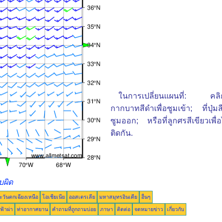
ในการเปลี่ยนแผนที่: คลิกที่ป
กากบาทสีดำเพื่อซูมเข้า; ที่ปุ่มสีเ
ซูมออก; หรือที่ลูกศรสีเขียวเพื่อไป
ติดกัน.
บผิด
ะวันตกเฉียงเหนือ
โอเชียเนีย
ออสเตรเลีย
มหาสมุทรอินเดีย
อื่นๆ
ฟ้าผ่า
ท่าอากาศยาน
คำถามที่ถูกถามบ่อย
ภาษา
ติดต่อ
จดหมายข่าว
เกี่ยวกับ