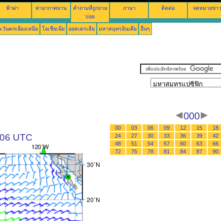
ฟ้าผ่า
ท่าอากาศยาน
คำถามที่ถูกถาม
ภาษา
ติดต่อ
จดหมายข่า
บ่อย
ะวันตกเฉียงเหนือ
โอเชียเนีย
ออสเตรเลีย
มหาสมุทรอินเดีย
อื่นๆ
000
00
03
06
09
12
15
18
 06 UTC
24
27
30
33
36
39
42
48
51
54
57
60
63
66
72
75
78
81
84
87
90