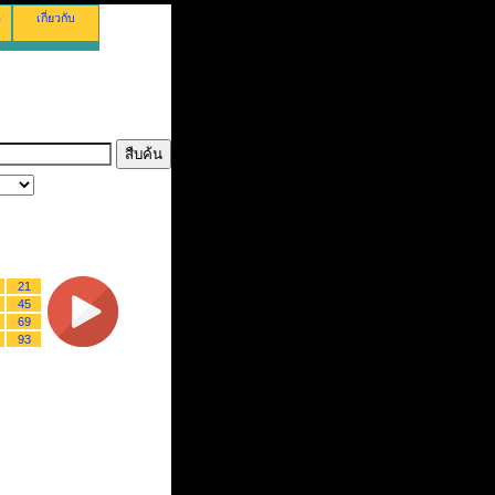
ว
เกี่ยวกับ
21
45
69
93