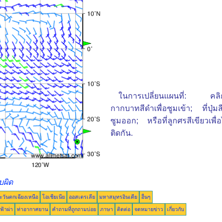
ในการเปลี่ยนแผนที่: คลิกที่ป
กากบาทสีดำเพื่อซูมเข้า; ที่ปุ่มสีเ
ซูมออก; หรือที่ลูกศรสีเขียวเพื่อไป
ติดกัน.
บผิด
ะวันตกเฉียงเหนือ
โอเชียเนีย
ออสเตรเลีย
มหาสมุทรอินเดีย
อื่นๆ
ฟ้าผ่า
ท่าอากาศยาน
คำถามที่ถูกถามบ่อย
ภาษา
ติดต่อ
จดหมายข่าว
เกี่ยวกับ