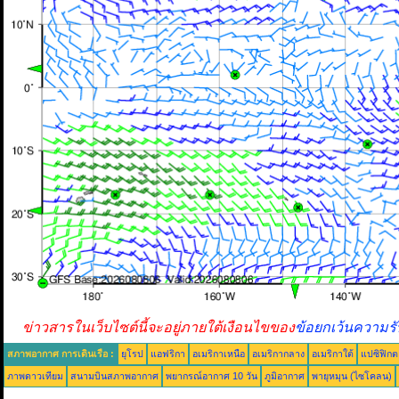
ข่าวสารในเว็บไซต์นี้จะอยู่ภายใต้เงือนไขของ
ข้อยกเว้นความรั
สภาพอากาศ การเดินเรือ :
ยุโรป
แอฟริกา
อเมริกาเหนือ
อเมริกากลาง
อเมริกาใต้
แปซิฟิกต
ภาพดาวเทียม
สนามบินสภาพอากาศ
พยากรณ์อากาศ 10 วัน
ภูมิอากาศ
พายุหมุน (ไซโคลน)