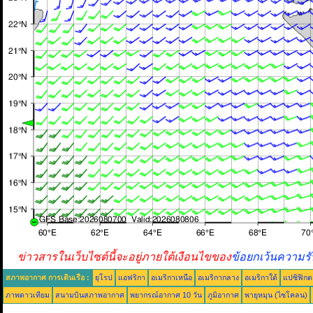
ข่าวสารในเว็บไซต์นี้จะอยู่ภายใต้เงือนไขของ
ข้อยกเว้นความรั
สภาพอากาศ การเดินเรือ :
ยุโรป
แอฟริกา
อเมริกาเหนือ
อเมริกากลาง
อเมริกาใต้
แปซิฟิกต
ภาพดาวเทียม
สนามบินสภาพอากาศ
พยากรณ์อากาศ 10 วัน
ภูมิอากาศ
พายุหมุน (ไซโคลน)