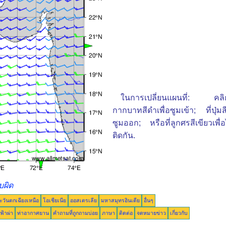
ในการเปลี่ยนแผนที่: คลิกที่ป
กากบาทสีดำเพื่อซูมเข้า; ที่ปุ่มสีเ
ซูมออก; หรือที่ลูกศรสีเขียวเพื่อไป
ติดกัน.
บผิด
ะวันตกเฉียงเหนือ
โอเชียเนีย
ออสเตรเลีย
มหาสมุทรอินเดีย
อื่นๆ
ฟ้าผ่า
ท่าอากาศยาน
คำถามที่ถูกถามบ่อย
ภาษา
ติดต่อ
จดหมายข่าว
เกี่ยวกับ