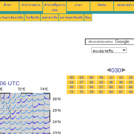
ฟ้าผ่า
ท่าอากาศยาน
คำถามที่ถูกถาม
ภาษา
ติดต่อ
จดหมายข่า
บ่อย
ะวันตกเฉียงเหนือ
โอเชียเนีย
ออสเตรเลีย
มหาสมุทรอินเดีย
อื่นๆ
030
00
03
06
09
12
15
18
 06 UTC
24
27
30
33
36
39
42
48
51
54
57
60
63
66
72
75
78
81
84
87
90