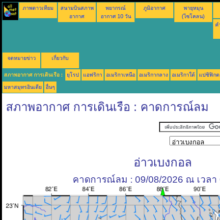
ภาพดาวเทียม
สนามบินสภาพ
พยากรณ์
ภูมิอากาศ
พายุหมุน
อากาศ
อากาศ 10 วัน
(ไซโคลน)
คำ
จดหมายข่าว
เกี่ยวกับ
สภาพอากาศ การเดินเรือ :
ยุโรป
แอฟริกา
อเมริกาเหนือ
อเมริกากลาง
อเมริกาใต้
แปซิฟิกต
มหาสมุทรอินเดีย
อื่นๆ
สภาพอากาศ การเดินเรือ : คาดการณ์ลม
อ่าวเบงกอล
คาดการณ์ลม : 09/08/2026 ณ เวลา