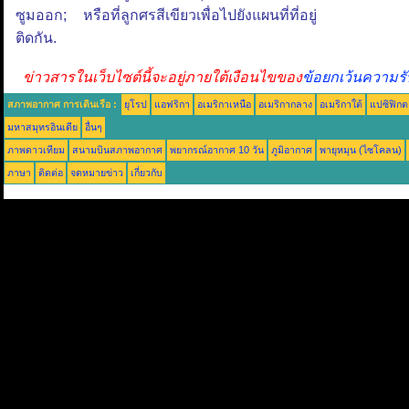
ซูมออก; หรือที่ลูกศรสีเขียวเพื่อไปยังแผนที่ที่อยู่
ติดกัน.
ข่าวสารในเว็บไซต์นี้จะอยู่ภายใต้เงือนไขของ
ข้อยกเว้นความรั
สภาพอากาศ การเดินเรือ :
ยุโรป
แอฟริกา
อเมริกาเหนือ
อเมริกากลาง
อเมริกาใต้
แปซิฟิกต
มหาสมุทรอินเดีย
อื่นๆ
ภาพดาวเทียม
สนามบินสภาพอากาศ
พยากรณ์อากาศ 10 วัน
ภูมิอากาศ
พายุหมุน (ไซโคลน)
ภาษา
ติดต่อ
จดหมายข่าว
เกี่ยวกับ