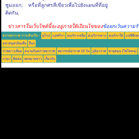
ซูมออก; หรือที่ลูกศรสีเขียวเพื่อไปยังแผนที่ที่อยู่
ติดกัน.
ข่าวสารในเว็บไซต์นี้จะอยู่ภายใต้เงือนไขของ
ข้อยกเว้นความรั
สภาพอากาศ การเดินเรือ :
ยุโรป
แอฟริกา
อเมริกาเหนือ
อเมริกากลาง
อเมริกาใต้
แปซิฟิกต
มหาสมุทรอินเดีย
อื่นๆ
ภาพดาวเทียม
สนามบินสภาพอากาศ
พยากรณ์อากาศ 10 วัน
ภูมิอากาศ
พายุหมุน (ไซโคลน)
ภาษา
ติดต่อ
จดหมายข่าว
เกี่ยวกับ