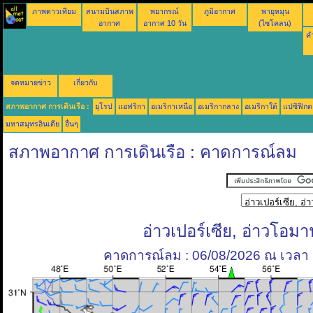
ภาพดาวเทียม
สนามบินสภาพ
พยากรณ์
ภูมิอากาศ
พายุหมุน
อากาศ
อากาศ 10 วัน
(ไซโคลน)
คำ
จดหมายข่าว
เกี่ยวกับ
สภาพอากาศ การเดินเรือ :
ยุโรป
แอฟริกา
อเมริกาเหนือ
อเมริกากลาง
อเมริกาใต้
แปซิฟิกต
มหาสมุทรอินเดีย
อื่นๆ
สภาพอากาศ การเดินเรือ : คาดการณ์ลม
อ่าวเปอร์เซีย, อ่าวโอมา
คาดการณ์ลม : 06/08/2026 ณ เวลา