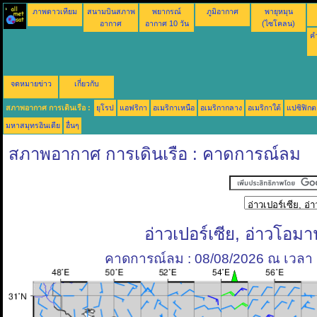
ภาพดาวเทียม
สนามบินสภาพ
พยากรณ์
ภูมิอากาศ
พายุหมุน
อากาศ
อากาศ 10 วัน
(ไซโคลน)
คำ
จดหมายข่าว
เกี่ยวกับ
สภาพอากาศ การเดินเรือ :
ยุโรป
แอฟริกา
อเมริกาเหนือ
อเมริกากลาง
อเมริกาใต้
แปซิฟิกต
มหาสมุทรอินเดีย
อื่นๆ
สภาพอากาศ การเดินเรือ : คาดการณ์ลม
อ่าวเปอร์เซีย, อ่าวโอมา
คาดการณ์ลม : 08/08/2026 ณ เวลา