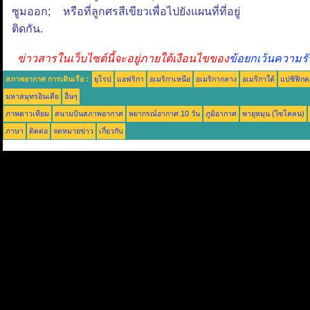
ซูมออก; หรือที่ลูกศรสีเขียวเพื่อไปยังแผนที่ที่อยู่
ติดกัน.
ข่าวสารในเว็บไซต์นี้จะอยู่ภายใต้เงือนไขของ
ข้อยกเว้นความรั
สภาพอากาศ การเดินเรือ :
ยุโรป
แอฟริกา
อเมริกาเหนือ
อเมริกากลาง
อเมริกาใต้
แปซิฟิกต
มหาสมุทรอินเดีย
อื่นๆ
ภาพดาวเทียม
สนามบินสภาพอากาศ
พยากรณ์อากาศ 10 วัน
ภูมิอากาศ
พายุหมุน (ไซโคลน)
ภาษา
ติดต่อ
จดหมายข่าว
เกี่ยวกับ