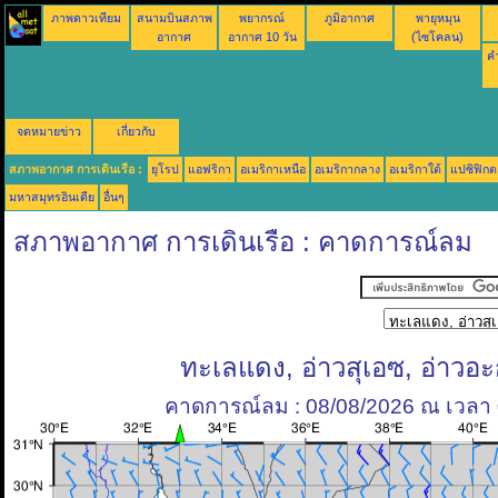
ภาพดาวเทียม
สนามบินสภาพ
พยากรณ์
ภูมิอากาศ
พายุหมุน
อากาศ
อากาศ 10 วัน
(ไซโคลน)
คำ
จดหมายข่าว
เกี่ยวกับ
สภาพอากาศ การเดินเรือ :
ยุโรป
แอฟริกา
อเมริกาเหนือ
อเมริกากลาง
อเมริกาใต้
แปซิฟิกต
มหาสมุทรอินเดีย
อื่นๆ
สภาพอากาศ การเดินเรือ : คาดการณ์ลม
ทะเลแดง, อ่าวสุเอซ, อ่าวอ
คาดการณ์ลม : 08/08/2026 ณ เวลา