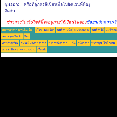
ซูมออก; หรือที่ลูกศรสีเขียวเพื่อไปยังแผนที่ที่อยู่
ติดกัน.
ข่าวสารในเว็บไซต์นี้จะอยู่ภายใต้เงือนไขของ
ข้อยกเว้นความรั
สภาพอากาศ การเดินเรือ :
ยุโรป
แอฟริกา
อเมริกาเหนือ
อเมริกากลาง
อเมริกาใต้
แปซิฟิกต
มหาสมุทรอินเดีย
อื่นๆ
ภาพดาวเทียม
สนามบินสภาพอากาศ
พยากรณ์อากาศ 10 วัน
ภูมิอากาศ
พายุหมุน (ไซโคลน)
ภาษา
ติดต่อ
จดหมายข่าว
เกี่ยวกับ