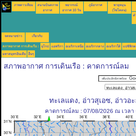
ภาพดาวเทียม
สนามบินสภาพ
พยากรณ์
ภูมิอากาศ
พายุหมุน
อากาศ
อากาศ 10 วัน
(ไซโคลน)
คำ
จดหมายข่าว
เกี่ยวกับ
สภาพอากาศ การเดินเรือ :
ยุโรป
แอฟริกา
อเมริกาเหนือ
อเมริกากลาง
อเมริกาใต้
แปซิฟิกต
มหาสมุทรอินเดีย
อื่นๆ
สภาพอากาศ การเดินเรือ : คาดการณ์ลม
ทะเลแดง, อ่าวสุเอซ, อ่าวอ
คาดการณ์ลม : 07/08/2026 ณ เวลา