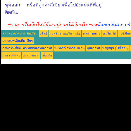
ซูมออก; หรือที่ลูกศรสีเขียวเพื่อไปยังแผนที่ที่อยู่
ติดกัน.
ข่าวสารในเว็บไซต์นี้จะอยู่ภายใต้เงือนไขของ
ข้อยกเว้นความรั
สภาพอากาศ การเดินเรือ :
ยุโรป
แอฟริกา
อเมริกาเหนือ
อเมริกากลาง
อเมริกาใต้
แปซิฟิกต
มหาสมุทรอินเดีย
อื่นๆ
ภาพดาวเทียม
สนามบินสภาพอากาศ
พยากรณ์อากาศ 10 วัน
ภูมิอากาศ
พายุหมุน (ไซโคลน)
ภาษา
ติดต่อ
จดหมายข่าว
เกี่ยวกับ